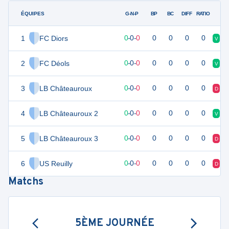
ÉQUIPES
PTS
JO
G-N-P
BP
BC
DIFF
RATIO
1
FC Diors
0
0
0
-
0
-
0
0
0
0
0
V
V
2
FC Déols
0
0
0
-
0
-
0
0
0
0
0
V
D
3
LB Châteauroux
0
0
0
-
0
-
0
0
0
0
0
D
V
4
LB Châteauroux 2
0
0
0
-
0
-
0
0
0
0
0
V
V
5
LB Châteauroux 3
0
0
0
-
0
-
0
0
0
0
0
D
D
6
US Reuilly
0
0
0
-
0
-
0
0
0
0
0
D
D
Matchs
5ÈME JOURNÉE