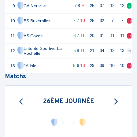
9
CA Neuville
28
24
7
-
8
-
9
25
37
-12
-12
V
D
10
ES Buxerolles
27
24
7
-
7
-
10
25
32
-7
-7
D
V
11
AS Cozes
25
24
6
-
7
-
11
20
31
-11
-11
D
D
Entente Sportive La
12
23
24
5
-
8
-
11
21
34
-13
-13
N
N
Rochelle
13
JA Isle
21
24
5
-
6
-
13
29
39
-10
-10
D
D
Matchs
26ÈME JOURNÉE