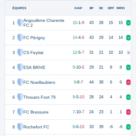
ÉQUIPES
PTS
JO
G-N-P
BP
BC
DIFF
RATIO
Angoulême Charente
1
46
24
15
-
1
-
8
43
28
15
15
V
V
FC 2
2
FC Périgny
46
24
14
-
4
-
6
43
29
14
14
V
N
3
CS Feytiat
41
24
12
-
5
-
7
31
21
10
10
N
V
4
ESA BRIVE
37
24
9
-
10
-
5
29
21
8
8
V
D
5
FC Nueillaubiers
35
24
9
-
8
-
7
44
38
6
6
D
N
6
Thouars Foot 79
32
24
9
-
5
-
10
28
24
4
4
V
D
7
FC Bressuire
31
24
7
-
10
-
7
24
23
1
1
D
D
8
Rochefort FC
30
24
8
-
6
-
10
33
39
-6
-6
V
V