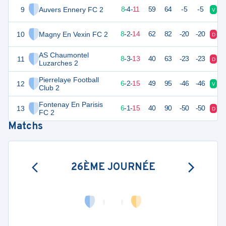
9
Auvers Ennery FC 2
26
24
8
-
4
-
11
59
64
-5
-5
V
D
10
Magny En Vexin FC 2
26
24
8
-
2
-
14
62
82
-20
-20
D
D
AS Chaumontel
11
23
24
8
-
3
-
13
40
63
-23
-23
D
D
Luzarches 2
Pierrelaye Football
12
19
24
6
-
2
-
15
49
95
-46
-46
V
V
Club 2
Fontenay En Parisis
13
17
24
6
-
1
-
15
40
90
-50
-50
D
D
FC 2
Matchs
26ÈME JOURNÉE