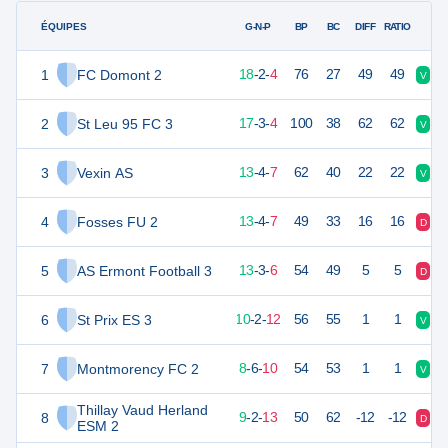
ÉQUIPES
PTS
JO
G-N-P
BP
BC
DIFF
RATIO
1
FC Domont 2
54
24
18
-
2
-
4
76
27
49
49
V
V
2
St Leu 95 FC 3
54
24
17
-
3
-
4
100
38
62
62
V
N
3
Vexin AS
43
24
13
-
4
-
7
62
40
22
22
V
V
4
Fosses FU 2
43
24
13
-
4
-
7
49
33
16
16
D
D
5
AS Ermont Football 3
39
24
13
-
3
-
6
54
49
5
5
D
V
6
St Prix ES 3
31
24
10
-
2
-
12
56
55
1
1
V
D
7
Montmorency FC 2
29
24
8
-
6
-
10
54
53
1
1
V
V
Thillay Vaud Herland
8
28
24
9
-
2
-
13
50
62
-12
-12
D
D
ESM 2