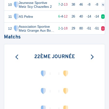
Jeunesse Sportive
10
23
22
7
-
2
-
13
38
46
-8
-8
N
N
Metz Scy Chazelles 2
11
AS Peltre
22
22
6
-
4
-
12
26
40
-14
-14
V
V
Association Sportive
12
1
22
2
-
1
-
18
29
80
-51
-51
D
N
Metz Grange Aux Bois
2
Matchs
22ÈME JOURNÉE