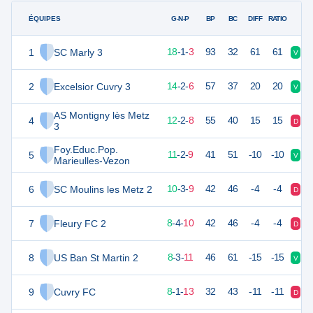
ÉQUIPES
PTS
JO
G-N-P
BP
BC
DIFF
RATIO
1
SC Marly 3
55
22
18
-
1
-
3
93
32
61
61
V
V
2
Excelsior Cuvry 3
44
22
14
-
2
-
6
57
37
20
20
V
D
AS Montigny lès Metz
4
38
22
12
-
2
-
8
55
40
15
15
D
V
3
Foy.Educ.Pop.
5
34
22
11
-
2
-
9
41
51
-10
-10
V
D
Marieulles-Vezon
6
SC Moulins les Metz 2
32
22
10
-
3
-
9
42
46
-4
-4
D
N
7
Fleury FC 2
28
22
8
-
4
-
10
42
46
-4
-4
D
N
8
US Ban St Martin 2
27
22
8
-
3
-
11
46
61
-15
-15
V
V
9
Cuvry FC
24
22
8
-
1
-
13
32
43
-11
-11
D
D