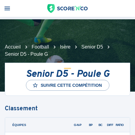
Accueil
Football
Isère
Senior D5
Senior D5 - Poule G
Senior D5 - Poule G
SUIVRE CETTE COMPÉTITION
Classement
ÉQUIPES
PTS
JO
G-N-P
BP
BC
DIFF
RATIO