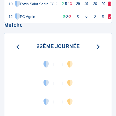
10
Eyzin Saint Sorlin FC 2
11
20
2
-
5
-
13
29
49
-20
-20
D
D
12
FC Agnin
0
0
0
-
0
-
0
0
0
0
0
D
V
Matchs
22ÈME JOURNÉE