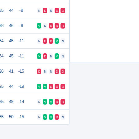
35
44
-9
N
D
N
D
D
38
46
-8
V
N
D
D
D
34
45
-11
N
D
D
V
N
34
45
-11
V
D
N
V
N
26
41
-15
D
N
N
D
D
25
44
-19
V
V
D
D
D
35
49
-14
N
V
V
D
D
35
50
-15
N
V
V
D
N