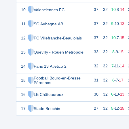
10
Valenciennes FC
37
32
10
-
8
-
14
11
SC Aubagne AB
37
32
9
-
10
-
13
12
FC Villefranche-Beaujolais
37
32
10
-
7
-
15
13
Quevilly - Rouen Métropole
33
32
8
-
9
-
15
14
Paris 13 Atletico 2
32
32
7
-
11
-
14
Football Bourg-en-Bresse
15
31
32
8
-
7
-
17
Péronnas
16
LB Châteauroux
30
32
6
-
13
-
13
17
Stade Briochin
27
32
5
-
12
-
15