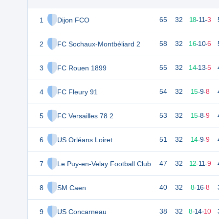
1
Dijon FCO
65
32
18
-
11
-
3
2
FC Sochaux-Montbéliard 2
58
32
16
-
10
-
6
3
FC Rouen 1899
55
32
14
-
13
-
5
4
FC Fleury 91
54
32
15
-
9
-
8
5
FC Versailles 78 2
53
32
15
-
8
-
9
6
US Orléans Loiret
51
32
14
-
9
-
9
7
Le Puy-en-Velay Football Club
47
32
12
-
11
-
9
8
SM Caen
40
32
8
-
16
-
8
9
US Concarneau
38
32
8
-
14
-
10