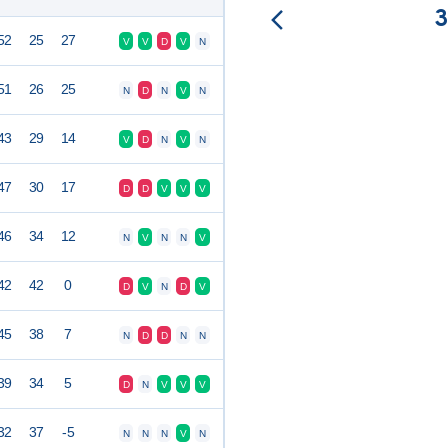
52
25
27
V
V
D
V
N
51
26
25
N
D
N
V
N
43
29
14
V
D
N
V
N
47
30
17
D
D
V
V
V
46
34
12
N
V
N
N
V
42
42
0
D
V
N
D
V
45
38
7
N
D
D
N
N
39
34
5
D
N
V
V
V
32
37
-5
N
N
N
V
N