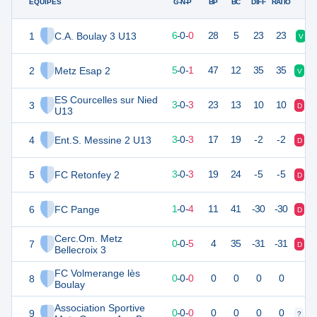
ÉQUIPES
PTS
JO
G-N-P
BP
BC
DIFF
RATIO
1
C.A. Boulay 3 U13
18
6
6
-
0
-
0
28
5
23
23
V
2
Metz Esap 2
15
6
5
-
0
-
1
47
12
35
35
V
V
ES Courcelles sur Nied
3
9
6
3
-
0
-
3
23
13
10
10
D
D
U13
4
Ent.S. Messine 2 U13
9
6
3
-
0
-
3
17
19
-2
-2
D
V
5
FC Retonfey 2
9
6
3
-
0
-
3
19
24
-5
-5
D
V
6
FC Pange
2
6
1
-
0
-
4
11
41
-30
-30
D
D
Cerc.Om. Metz
7
-1
6
0
-
0
-
5
4
35
-31
-31
D
D
Bellecroix 3
FC Volmerange lès
8
0
0
0
-
0
-
0
0
0
0
0
Boulay
Association Sportive
9
0
0
0
-
0
-
0
0
0
0
0
?
?