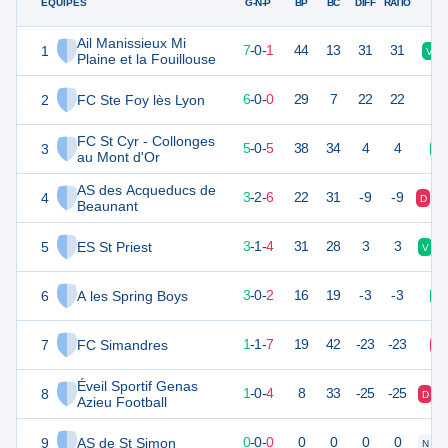
ÉQUIPES
PTS
JO
G-N-P
BP
BC
DIFF
RATIO
Ail Manissieux Mi
1
21
8
7
-
0
-
1
44
13
31
31
V
Plaine et la Fouillouse
2
FC Ste Foy lès Lyon
18
6
6
-
0
-
0
29
7
22
22
FC St Cyr - Collonges
3
15
10
5
-
0
-
5
38
34
4
4
V
au Mont d'Or
AS des Acqueducs de
4
11
11
3
-
2
-
6
22
31
-9
-9
D
D
Beaunant
5
ES St Priest
10
8
3
-
1
-
4
31
28
3
3
V
6
A les Spring Boys
9
5
3
-
0
-
2
16
19
-3
-3
V
7
FC Simandres
4
9
1
-
1
-
7
19
42
-23
-23
D
Éveil Sportif Genas
8
3
5
1
-
0
-
4
8
33
-25
-25
D
Azieu Football
9
AS de St Simon
0
0
0
-
0
-
0
0
0
0
0
N