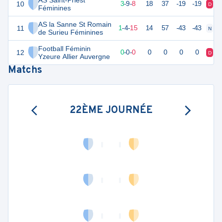
AS Saint-Priest
10
18
20
3
-
9
-
8
18
37
-19
-19
D
D
Féminines
AS la Sanne St Romain
11
7
20
1
-
4
-
15
14
57
-43
-43
N
V
de Surieu Féminines
Football Féminin
12
-3
3
0
-
0
-
0
0
0
0
0
D
N
Yzeure Allier Auvergne
Matchs
22ÈME JOURNÉE