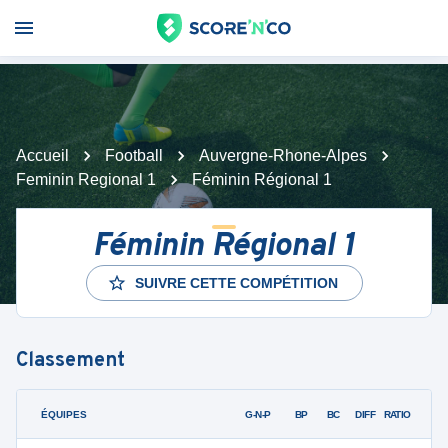
Accueil
Football
Auvergne-Rhone-Alpes
Feminin Regional 1
Féminin Régional 1
Féminin Régional 1
SUIVRE CETTE COMPÉTITION
Classement
ÉQUIPES
PTS
JO
G-N-P
BP
BC
DIFF
RATIO