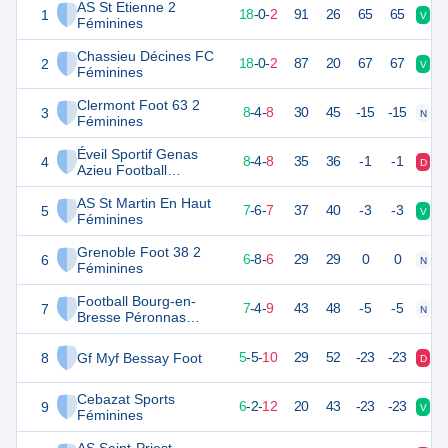
AS St Etienne 2
1
54
20
18
-
0
-
2
91
26
65
65
V
V
Féminines
Chassieu Décines FC
2
52
20
18
-
0
-
2
87
20
67
67
V
V
Féminines
Clermont Foot 63 2
3
28
20
8
-
4
-
8
30
45
-15
-15
N
V
Féminines
Éveil Sportif Genas
4
27
20
8
-
4
-
8
35
36
-1
-1
D
D
Azieu Football
Féminines
AS St Martin En Haut
5
27
20
7
-
6
-
7
37
40
-3
-3
V
V
Féminines
Grenoble Foot 38 2
6
26
20
6
-
8
-
6
29
29
0
0
N
V
Féminines
Football Bourg-en-
7
25
20
7
-
4
-
9
43
48
-5
-5
N
D
Bresse Péronnas
Féminines
8
Gf Myf Bessay Foot
20
20
5
-
5
-
10
29
52
-23
-23
D
D
Cebazat Sports
9
20
20
6
-
2
-
12
20
43
-23
-23
V
D
Féminines