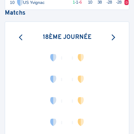
10
US Yvignac
3
9
1
-
1
-
6
10
38
-28
-28
D
D
Matchs
18ÈME JOURNÉE