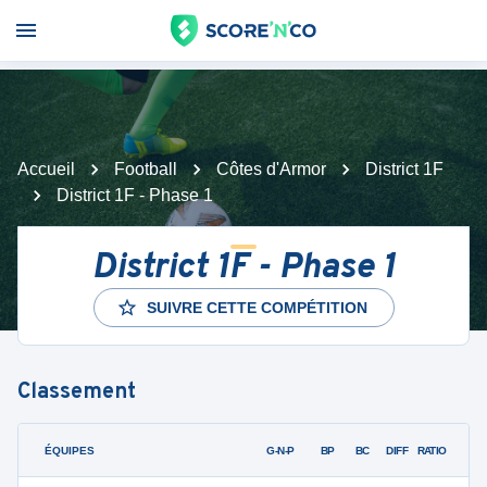
Accueil
Football
Côtes d'Armor
District 1F
District 1F - Phase 1
District 1F - Phase 1
SUIVRE CETTE COMPÉTITION
Classement
ÉQUIPES
PTS
JO
G-N-P
BP
BC
DIFF
RATIO