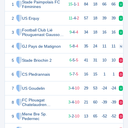
Stade Paimpolais FC
1
46
17
15
-
1
-
1
84
18
66
66
V
V
Féminines
2
US Erquy
37
17
11
-
4
-
2
57
18
39
39
V
V
Football Club Lié
3
31
17
9
-
4
-
4
34
18
16
16
V
D
Plouguenast Gausson
Féminines
4
GJ Pays de Matignon
23
17
5
-
8
-
4
35
24
11
11
N
V
5
Stade Briochin 2
22
17
6
-
5
-
5
41
31
10
10
D
D
6
CS Pledrannais
22
17
5
-
7
-
5
16
15
1
1
D
N
7
US Goudelin
13
17
3
-
4
-
10
29
53
-24
-24
V
D
FC Plouagat
8
13
17
3
-
4
-
10
21
60
-39
-39
D
D
Chatelaudren
Lanrodec
Mene Bre Sp.
9
9
17
3
-
2
-
10
13
65
-52
-52
D
V
Pedernec