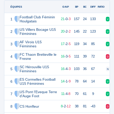
ÉQUIPES
PTS
JO
G-N-P
BP
BC
DIFF
RATIO
Football Club Féminin
1
63
24
21
-
0
-
3
157
24
133
V
D
Houlgatais
US Villers Bocage U15
2
62
24
20
-
2
-
2
145
22
123
V
V
Féminines
AF Virois U15
3
53
24
17
-
2
-
5
119
34
85
V
D
Féminines
FC Thaon Bretteville le
4
51
24
16
-
3
-
5
111
39
72
D
N
Fresne
SC Hérouville U15
5
51
24
16
-
4
-
3
103
36
67
N
N
Féminines
ES Cormelles Football
6
43
24
14
-
1
-
9
78
64
14
V
D
U15 Féminines
US Pont l'Eveque Terre
7
36
24
11
-
4
-
8
70
61
9
V
V
d'Auge Foot
8
CS Honfleur
24
24
8
-
2
-
12
38
81
-43
D
D