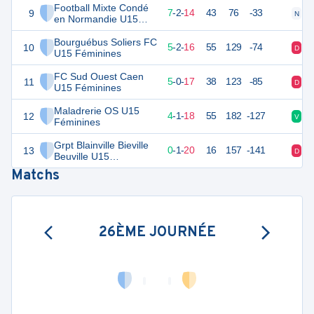
Football Mixte Condé
9
22
24
7
-
2
-
14
43
76
-33
N
D
en Normandie U15
Féminines
Bourguébus Soliers FC
10
16
24
5
-
2
-
16
55
129
-74
D
V
U15 Féminines
FC Sud Ouest Caen
11
13
24
5
-
0
-
17
38
123
-85
D
D
U15 Féminines
Maladrerie OS U15
12
12
24
4
-
1
-
18
55
182
-127
V
D
Féminines
Grpt Blainville Bieville
13
-2
24
0
-
1
-
20
16
157
-141
D
D
Beuville U15
Féminines
Matchs
26ÈME JOURNÉE