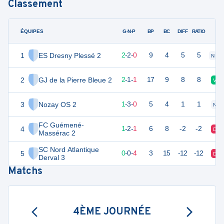
Classement
ÉQUIPES
PTS
JO
G-N-P
BP
BC
DIFF
RATIO
1
ES Dresny Plessé 2
8
4
2
-
2
-
0
9
4
5
5
N
2
GJ de la Pierre Bleue 2
7
4
2
-
1
-
1
17
9
8
8
V
3
Nozay OS 2
6
4
1
-
3
-
0
5
4
1
1
N
FC Guémené-
4
5
4
1
-
2
-
1
6
8
-2
-2
D
Massérac 2
SC Nord Atlantique
5
0
4
0
-
0
-
4
3
15
-12
-12
D
Derval 3
Matchs
4ÈME JOURNÉE