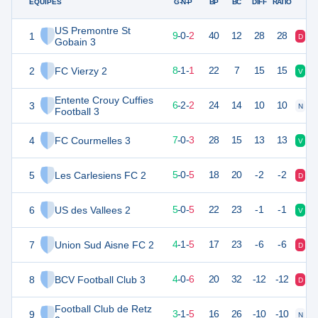
ÉQUIPES
PTS
JO
G-N-P
BP
BC
DIFF
RATIO
US Premontre St
1
27
11
9
-
0
-
2
40
12
28
28
D
V
Gobain 3
2
FC Vierzy 2
25
10
8
-
1
-
1
22
7
15
15
V
V
Entente Crouy Cuffies
3
20
10
6
-
2
-
2
24
14
10
10
N
V
Football 3
4
FC Courmelles 3
20
10
7
-
0
-
3
28
15
13
13
V
D
5
Les Carlesiens FC 2
15
10
5
-
0
-
5
18
20
-2
-2
D
D
6
US des Vallees 2
15
10
5
-
0
-
5
22
23
-1
-1
V
D
7
Union Sud Aisne FC 2
12
10
4
-
1
-
5
17
23
-6
-6
D
N
8
BCV Football Club 3
11
11
4
-
0
-
6
20
32
-12
-12
D
D
Football Club de Retz
9
8
10
3
-
1
-
5
16
26
-10
-10
N
V