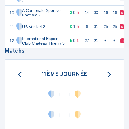
2
A Cantonale Sportive
10
4
10
3
-
0
-
5
14
30
-16
-16
D
D
Foot Vic 2
11
US Venizel 2
-4
11
0
-
1
-
5
6
31
-25
-25
D
D
International Espoir
12
10
11
5
-
0
-
1
27
21
6
6
D
Club Chateau Thierry 3
Matchs
11ÈME JOURNÉE