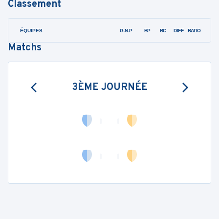
Classement
ÉQUIPES
PTS
JO
G-N-P
BP
BC
DIFF
RATIO
Matchs
3ÈME JOURNÉE