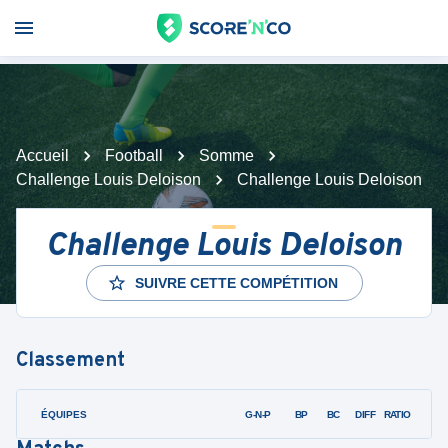
Accueil
Football
Somme
Challenge Louis Deloison
Challenge Louis Deloison
Challenge Louis Deloison
SUIVRE CETTE COMPÉTITION
Classement
ÉQUIPES
PTS
JO
G-N-P
BP
BC
DIFF
RATIO