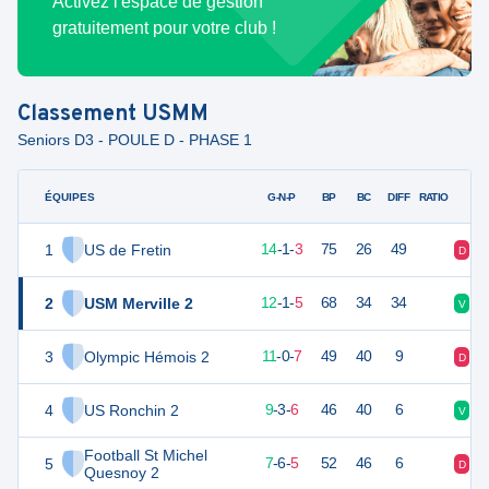
Activez l'espace de gestion
gratuitement pour votre club !
Classement
USMM
Seniors D3 - POULE D - PHASE 1
ÉQUIPES
PTS
JO
G-N-P
BP
BC
DIFF
RATIO
1
US de Fretin
43
18
14
-
1
-
3
75
26
49
D
N
2
USM Merville 2
37
18
12
-
1
-
5
68
34
34
V
V
3
Olympic Hémois 2
33
18
11
-
0
-
7
49
40
9
D
D
4
US Ronchin 2
29
18
9
-
3
-
6
46
40
6
V
V
Football St Michel
5
27
18
7
-
6
-
5
52
46
6
D
N
Quesnoy 2