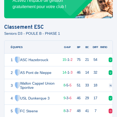
Activez l'espace de gestion
gratuitement pour votre club !
Classement
ESC
Seniors D3 - POULE B - PHASE 1
ÉQUIPES
PTS
JO
G-N-P
BP
BC
DIFF
RATIO
1
ASC Hazebrouck
46
18
15
-
1
-
2
75
21
54
V
V
2
AS Pont de Nieppe
42
18
14
-
1
-
3
46
14
32
V
V
Wallon Cappel Union
3
29
18
8
-
5
-
5
51
33
18
N
D
Sportive
4
USL Dunkerque 3
29
18
9
-
3
-
6
46
29
17
V
N
5
FC Steene
26
18
8
-
3
-
7
48
41
7
D
N