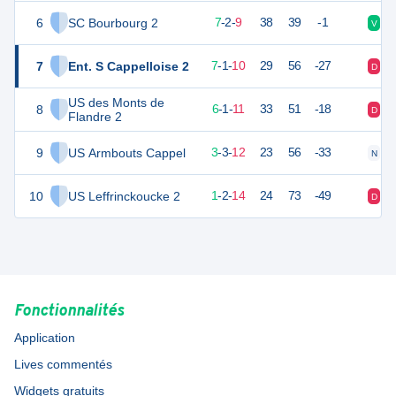
6
SC Bourbourg 2
23
18
7
-
2
-
9
38
39
-1
V
V
7
Ent. S Cappelloise 2
22
18
7
-
1
-
10
29
56
-27
D
D
US des Monts de
8
19
18
6
-
1
-
11
33
51
-18
D
V
Flandre 2
9
US Armbouts Cappel
12
18
3
-
3
-
12
23
56
-33
N
D
10
US Leffrinckoucke 2
4
18
1
-
2
-
14
24
73
-49
D
D
Fonctionnalités
Application
Lives commentés
Widgets gratuits