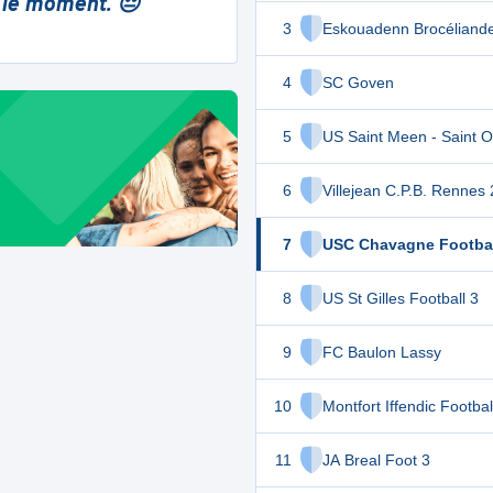
 le moment. 😔
3
Eskouadenn Brocéliand
4
SC Goven
5
US Saint Meen - Saint 
6
Villejean C.P.B. Rennes 
7
USC Chavagne Footbal
8
US St Gilles Football 3
9
FC Baulon Lassy
10
Montfort Iffendic Footbal
11
JA Breal Foot 3