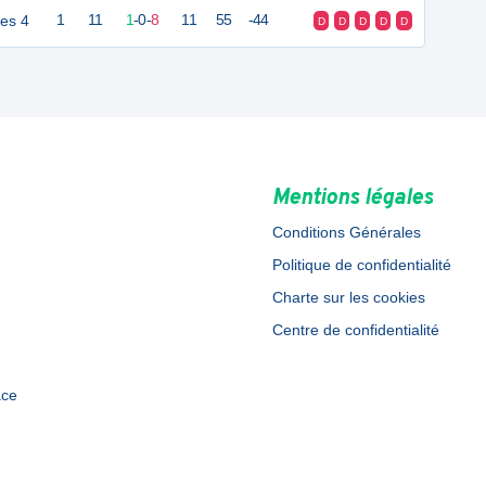
les 4
1
11
1
-
0
-
8
11
55
-44
D
D
D
D
D
Mentions légales
Conditions Générales
Politique de confidentialité
Charte sur les cookies
Centre de confidentialité
ace