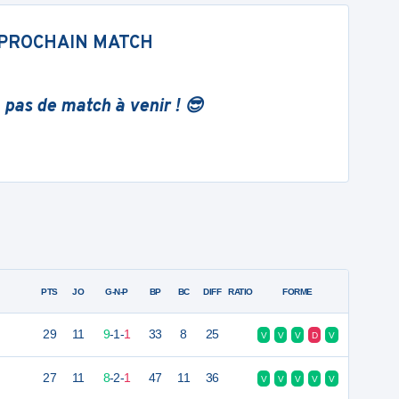
PROCHAIN MATCH
 pas de match à venir ! 😎
PTS
JO
G-N-P
BP
BC
DIFF
RATIO
FORME
29
11
9
-
1
-
1
33
8
25
V
V
V
D
V
27
11
8
-
2
-
1
47
11
36
V
V
V
V
V