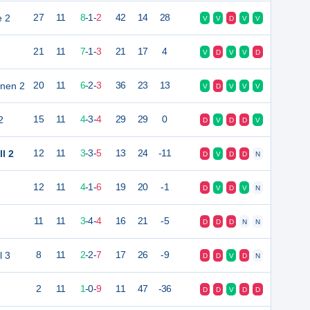
e 2
27
11
8
-
1
-
2
42
14
28
V
V
D
V
V
21
11
7
-
1
-
3
21
17
4
V
D
V
V
D
Onen 2
20
11
6
-
2
-
3
36
23
13
V
D
V
V
V
2
15
11
4
-
3
-
4
29
29
0
D
V
D
D
V
l 2
12
11
3
-
3
-
5
13
24
-11
D
V
D
D
N
12
11
4
-
1
-
6
19
20
-1
D
V
D
V
N
11
11
3
-
4
-
4
16
21
-5
D
D
D
N
N
l 3
8
11
2
-
2
-
7
17
26
-9
D
D
V
D
N
2
11
1
-
0
-
9
11
47
-36
D
D
V
D
D