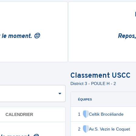
r le moment. 😔
Repos,
Classement
USCC
District 3 - POULE H - 2
ÉQUIPES
1
Celtik Brocéliande
CALENDRIER
2
Av.S. Vezin le Coquet