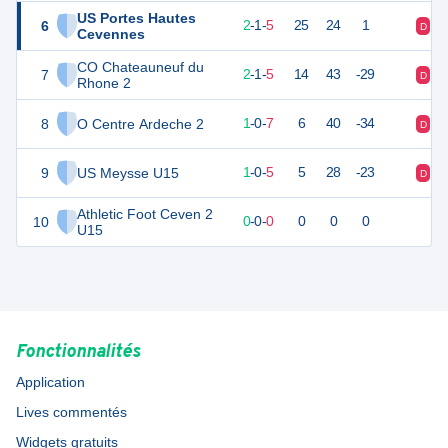
US Portes Hautes
6
7
8
2
-
1
-
5
25
24
1
D
D
Cevennes
CO Chateauneuf du
7
7
8
2
-
1
-
5
14
43
-29
D
D
Rhone 2
8
O Centre Ardeche 2
3
8
1
-
0
-
7
6
40
-34
D
D
9
US Meysse U15
1
8
1
-
0
-
5
5
28
-23
D
D
Athletic Foot Ceven 2
10
0
0
0
-
0
-
0
0
0
0
U15
Fonctionnalités
Application
Lives commentés
Widgets gratuits