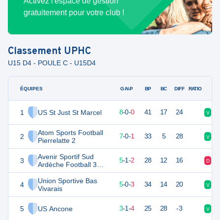
Activez l'espace de gestion
gratuitement pour votre club !
Classement
UPHC
U15 D4 - POULE C - U15D4
ÉQUIPES
PTS
JO
G-N-P
BP
BC
DIFF
RATIO
1
US St Just St Marcel
24
8
8
-
0
-
0
41
17
24
V
V
Atom Sports Football
2
21
8
7
-
0
-
1
33
5
28
V
V
Pierrelatte 2
Avenir Sportif Sud
3
16
8
5
-
1
-
2
28
12
16
D
V
Ardèche Football 3
U15
Union Sportive Bas
4
15
8
5
-
0
-
3
34
14
20
V
V
Vivarais
5
US Ancone
10
8
3
-
1
-
4
25
28
-3
V
V