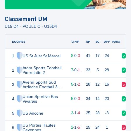
Classement
UM
U15 D4 - POULE C - U15D4
ÉQUIPES
PTS
JO
G-N-P
BP
BC
DIFF
RATIO
1
US St Just St Marcel
24
8
8
-
0
-
0
41
17
24
V
V
Atom Sports Football
2
21
8
7
-
0
-
1
33
5
28
V
V
Pierrelatte 2
Avenir Sportif Sud
3
16
8
5
-
1
-
2
28
12
16
D
V
Ardèche Football 3
U15
Union Sportive Bas
4
15
8
5
-
0
-
3
34
14
20
V
V
Vivarais
5
US Ancone
10
8
3
-
1
-
4
25
28
-3
V
V
US Portes Hautes
6
7
8
2
-
1
-
5
25
24
1
D
D
Cevennes