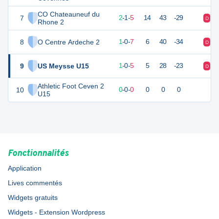
CO Chateauneuf du
7
7
8
2
-
1
-
5
14
43
-29
D
D
Rhone 2
8
O Centre Ardeche 2
3
8
1
-
0
-
7
6
40
-34
D
D
9
US Meysse U15
1
8
1
-
0
-
5
5
28
-23
D
D
Athletic Foot Ceven 2
10
0
0
0
-
0
-
0
0
0
0
U15
Fonctionnalités
Application
Lives commentés
Widgets gratuits
Widgets - Extension Wordpress