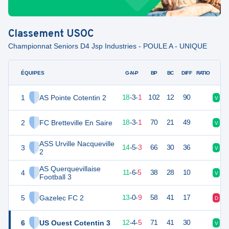
Classement
USOC
Championnat Seniors D4 Jsp Industries - POULE A - UNIQUE
ÉQUIPES
PTS
JO
G-N-P
BP
BC
DIFF
RATIO
1
AS Pointe Cotentin 2
57
22
18
-
3
-
1
102
12
90
V
D
2
FC Bretteville En Saire
57
22
18
-
3
-
1
70
21
49
V
V
ASS Urville Nacqueville
3
47
22
14
-
5
-
3
66
30
36
V
V
2
AS Querquevillaise
4
39
22
11
-
6
-
5
38
28
10
V
N
Football 3
5
Gazelec FC 2
39
22
13
-
0
-
9
58
41
17
D
V
6
US Ouest Cotentin 3
39
22
12
-
4
-
5
71
41
30
V
N