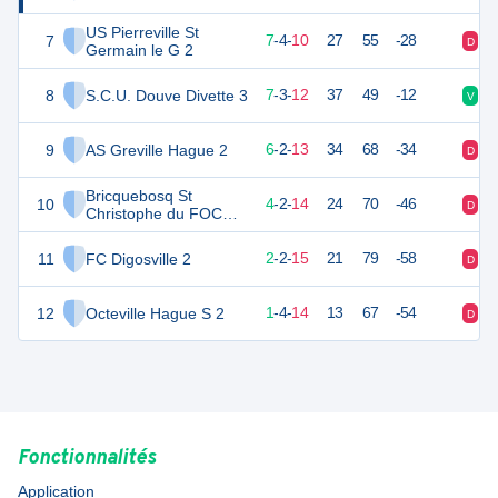
US Pierreville St
7
24
22
7
-
4
-
10
27
55
-28
D
N
Germain le G 2
8
S.C.U. Douve Divette 3
24
22
7
-
3
-
12
37
49
-12
V
D
9
AS Greville Hague 2
19
22
6
-
2
-
13
34
68
-34
D
N
Bricquebosq St
10
12
22
4
-
2
-
14
24
70
-46
D
V
Christophe du FOC
Grosville Sports 2
11
FC Digosville 2
5
22
2
-
2
-
15
21
79
-58
D
D
12
Octeville Hague S 2
4
22
1
-
4
-
14
13
67
-54
D
N
Fonctionnalités
Application