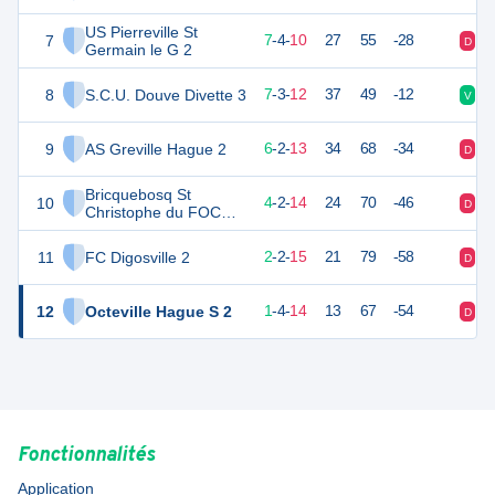
US Pierreville St
7
24
22
7
-
4
-
10
27
55
-28
D
N
Germain le G 2
8
S.C.U. Douve Divette 3
24
22
7
-
3
-
12
37
49
-12
V
D
9
AS Greville Hague 2
19
22
6
-
2
-
13
34
68
-34
D
N
Bricquebosq St
10
12
22
4
-
2
-
14
24
70
-46
D
V
Christophe du FOC
Grosville Sports 2
11
FC Digosville 2
5
22
2
-
2
-
15
21
79
-58
D
D
12
Octeville Hague S 2
4
22
1
-
4
-
14
13
67
-54
D
N
Fonctionnalités
Application