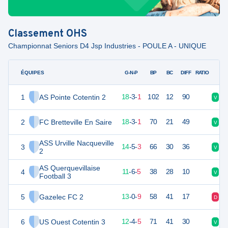
Classement
OHS
Championnat Seniors D4 Jsp Industries - POULE A - UNIQUE
ÉQUIPES
PTS
JO
G-N-P
BP
BC
DIFF
RATIO
1
AS Pointe Cotentin 2
57
22
18
-
3
-
1
102
12
90
V
D
2
FC Bretteville En Saire
57
22
18
-
3
-
1
70
21
49
V
V
ASS Urville Nacqueville
3
47
22
14
-
5
-
3
66
30
36
V
V
2
AS Querquevillaise
4
39
22
11
-
6
-
5
38
28
10
V
N
Football 3
5
Gazelec FC 2
39
22
13
-
0
-
9
58
41
17
D
V
6
US Ouest Cotentin 3
39
22
12
-
4
-
5
71
41
30
V
N