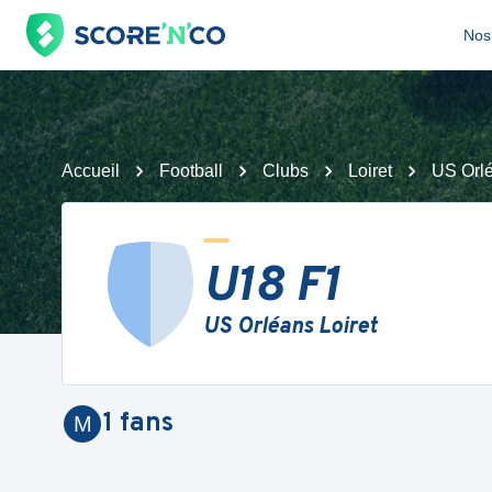
Nos 
Accueil
Football
Clubs
Loiret
US Orlé
U18 F1
US Orléans Loiret
1
fans
M