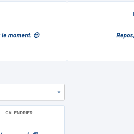
r le moment. 😔
Repos,
CALENDRIER