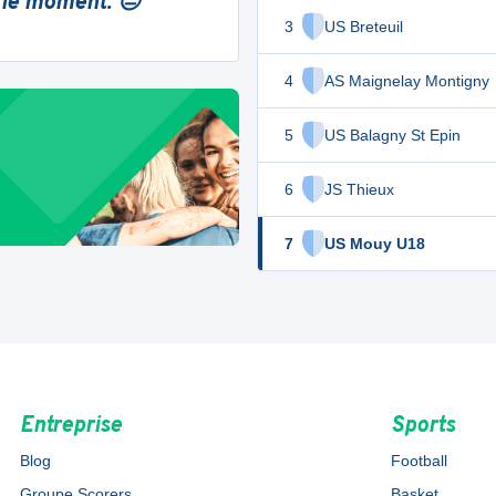
 le moment. 😔
3
US Breteuil
4
AS Maignelay Montigny
5
US Balagny St Epin
6
JS Thieux
7
US Mouy U18
Entreprise
Sports
Blog
Football
Groupe Scorers
Basket