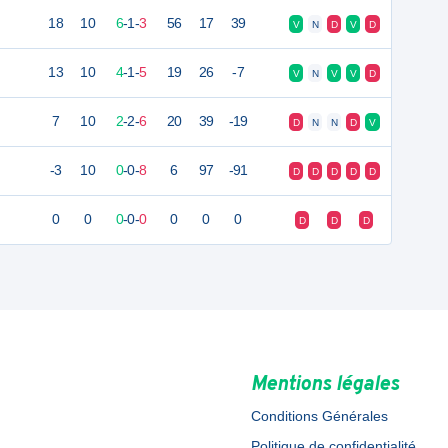
18
10
6
-
1
-
3
56
17
39
V
N
D
V
D
13
10
4
-
1
-
5
19
26
-7
V
N
V
V
D
7
10
2
-
2
-
6
20
39
-19
D
N
N
D
V
-3
10
0
-
0
-
8
6
97
-91
D
D
D
D
D
0
0
0
-
0
-
0
0
0
0
D
D
D
Mentions légales
Conditions Générales
Politique de confidentialité