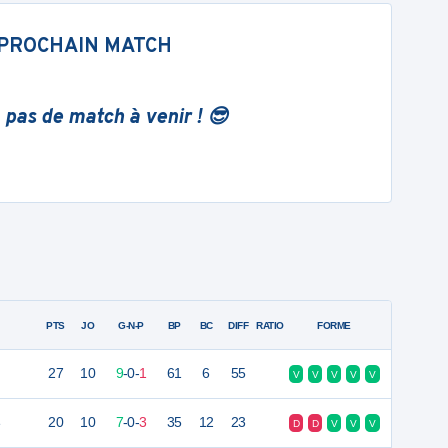
PROCHAIN MATCH
 pas de match à venir ! 😎
PTS
JO
G-N-P
BP
BC
DIFF
RATIO
FORME
27
10
9
-
0
-
1
61
6
55
V
V
V
V
V
e
20
10
7
-
0
-
3
35
12
23
D
D
V
V
V