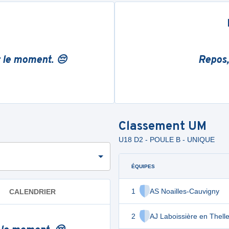
r le moment. 😔
Repos,
Classement
UM
U18 D2 - POULE B - UNIQUE
ÉQUIPES
1
AS Noailles-Cauvigny
CALENDRIER
2
AJ Laboissière en Thell