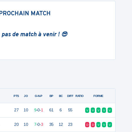
PROCHAIN MATCH
 pas de match à venir ! 😎
PTS
JO
G-N-P
BP
BC
DIFF
RATIO
FORME
27
10
9
-
0
-
1
61
6
55
V
V
V
V
V
e
20
10
7
-
0
-
3
35
12
23
D
D
V
V
V