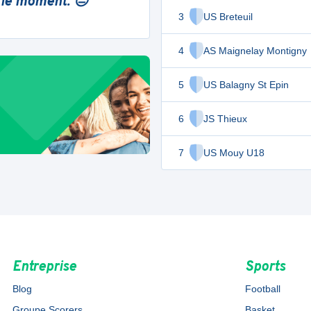
 le moment. 😔
3
US Breteuil
4
AS Maignelay Montigny
5
US Balagny St Epin
6
JS Thieux
7
US Mouy U18
Entreprise
Sports
Blog
Football
Groupe Scorers
Basket