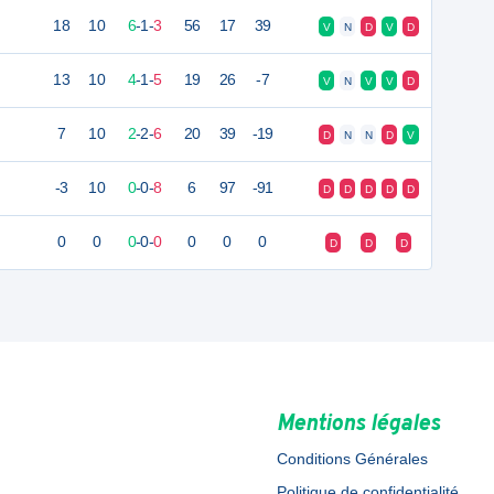
18
10
6
-
1
-
3
56
17
39
V
N
D
V
D
13
10
4
-
1
-
5
19
26
-7
V
N
V
V
D
7
10
2
-
2
-
6
20
39
-19
D
N
N
D
V
-3
10
0
-
0
-
8
6
97
-91
D
D
D
D
D
0
0
0
-
0
-
0
0
0
0
D
D
D
Mentions légales
Conditions Générales
Politique de confidentialité