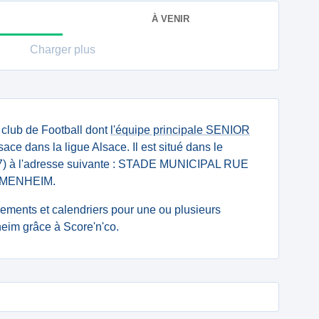
À VENIR
Charger plus
 club de Football dont
l'équipe principale SENIOR
sace dans la ligue Alsace. Il est situé dans le
7) à l'adresse suivante : STADE MUNICIPAL RUE
MMENHEIM.
ssements et calendriers pour une ou plusieurs
m grâce à Score'n'co.