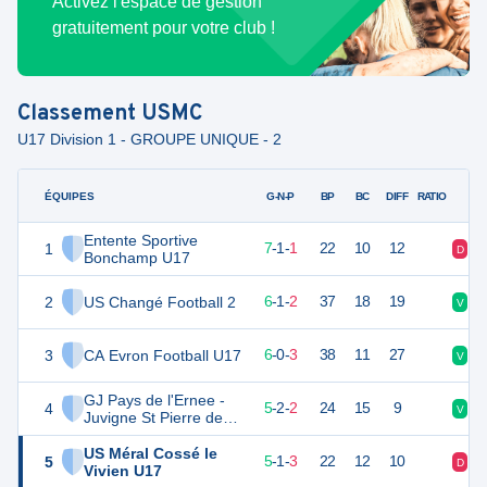
Activez l'espace de gestion
gratuitement pour votre club !
Classement
USMC
U17 Division 1 - GROUPE UNIQUE - 2
ÉQUIPES
PTS
JO
G-N-P
BP
BC
DIFF
RATIO
Entente Sportive
1
22
9
7
-
1
-
1
22
10
12
D
V
Bonchamp U17
2
US Changé Football 2
19
9
6
-
1
-
2
37
18
19
V
V
3
CA Evron Football U17
18
9
6
-
0
-
3
38
11
27
V
V
GJ Pays de l'Ernee -
4
17
9
5
-
2
-
2
24
15
9
V
D
Juvigne St Pierre des
Landes
US Méral Cossé le
5
16
9
5
-
1
-
3
22
12
10
D
V
Vivien U17