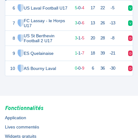
6
US Laval Football U17
15
9
5
-
0
-
4
17
22
-5
V
D
FC Lassay - le Horps
7
9
9
3
-
0
-
6
13
26
-13
V
D
U17
US St Berthevin
8
8
9
3
-
1
-
5
20
28
-8
D
V
Football 2 U17
9
ES Quelainaise
4
9
1
-
1
-
7
18
39
-21
D
D
10
AS Bourny Laval
-2
9
0
-
0
-
9
6
36
-30
D
D
Fonctionnalités
Application
Lives commentés
Widgets gratuits