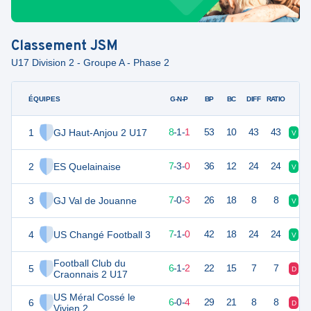
Classement
JSM
U17 Division 2 - Groupe A - Phase 2
ÉQUIPES
PTS
JO
G-N-P
BP
BC
DIFF
RATIO
1
GJ Haut-Anjou 2 U17
25
10
8
-
1
-
1
53
10
43
43
V
D
2
ES Quelainaise
24
10
7
-
3
-
0
36
12
24
24
V
V
3
GJ Val de Jouanne
21
10
7
-
0
-
3
26
18
8
8
V
D
4
US Changé Football 3
20
10
7
-
1
-
0
42
18
24
24
V
N
Football Club du
5
18
10
6
-
1
-
2
22
15
7
7
D
V
Craonnais 2 U17
US Méral Cossé le
6
18
10
6
-
0
-
4
29
21
8
8
D
V
Vivien 2