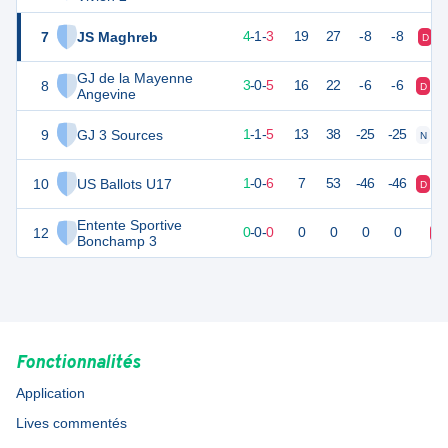
7
JS Maghreb
10
10
4
-
1
-
3
19
27
-8
-8
D
GJ de la Mayenne
8
7
10
3
-
0
-
5
16
22
-6
-6
D
D
Angevine
9
GJ 3 Sources
1
10
1
-
1
-
5
13
38
-25
-25
N
D
10
US Ballots U17
0
10
1
-
0
-
6
7
53
-46
-46
D
D
Entente Sportive
12
0
0
0
-
0
-
0
0
0
0
0
D
Bonchamp 3
Fonctionnalités
Application
Lives commentés