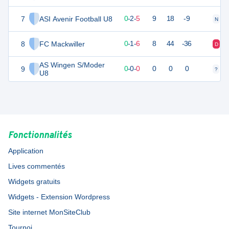
7
ASI Avenir Football U8
2
7
0
-
2
-
5
9
18
-9
N
D
8
FC Mackwiller
1
7
0
-
1
-
6
8
44
-36
D
D
AS Wingen S/Moder
9
0
0
0
-
0
-
0
0
0
0
?
?
U8
Fonctionnalités
Application
Lives commentés
Widgets gratuits
Widgets - Extension Wordpress
Site internet MonSiteClub
Tournoi