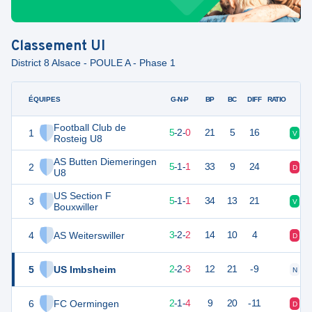
Classement
UI
District 8 Alsace - POULE A - Phase 1
ÉQUIPES
PTS
JO
G-N-P
BP
BC
DIFF
RATIO
Football Club de
1
17
7
5
-
2
-
0
21
5
16
V
N
Rosteig U8
AS Butten Diemeringen
2
16
7
5
-
1
-
1
33
9
24
D
V
U8
US Section F
3
16
7
5
-
1
-
1
34
13
21
V
V
Bouxwiller
4
AS Weiterswiller
11
7
3
-
2
-
2
14
10
4
D
V
5
US Imbsheim
8
7
2
-
2
-
3
12
21
-9
N
N
6
FC Oermingen
7
7
2
-
1
-
4
9
20
-11
D
V