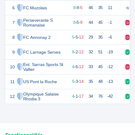
6
FC Muzolais
33
22
8
-
9
-
5
46
35
11
N
D
Perseverante S
7
29
22
8
-
5
-
9
44
45
-1
D
V
Romanaise
8
FC Annonay 2
20
22
5
-
5
-
12
29
35
-6
D
N
9
FC Larnage Serves
20
22
8
-
2
-
12
32
51
-19
V
D
Ent. Sarras Sports St
10
18
22
4
-
6
-
12
33
45
-12
D
N
Vallier
11
US Pont la Roche
18
22
5
-
3
-
14
35
48
-13
V
D
Olympique Salaise
12
13
22
4
-
1
-
17
34
76
-42
V
D
Rhodia 3