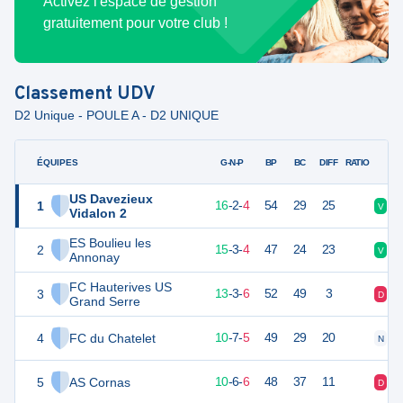
Activez l'espace de gestion
gratuitement pour votre club !
Classement
UDV
D2 Unique - POULE A - D2 UNIQUE
ÉQUIPES
PTS
JO
G-N-P
BP
BC
DIFF
RATIO
US Davezieux
1
50
22
16
-
2
-
4
54
29
25
V
V
Vidalon 2
ES Boulieu les
2
48
22
15
-
3
-
4
47
24
23
V
V
Annonay
FC Hauterives US
3
42
22
13
-
3
-
6
52
49
3
D
D
Grand Serre
4
FC du Chatelet
37
22
10
-
7
-
5
49
29
20
N
V
5
AS Cornas
36
22
10
-
6
-
6
48
37
11
D
V