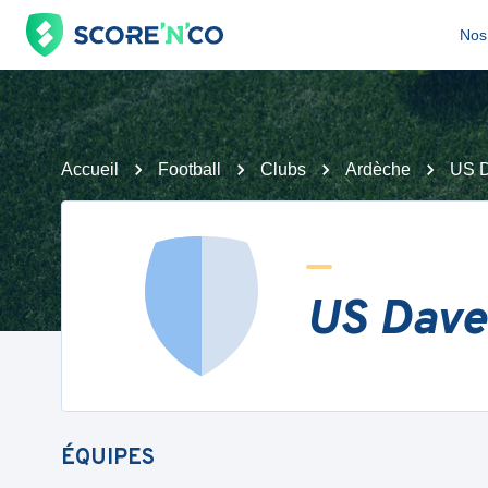
Nos 
Accueil
Football
Clubs
Ardèche
US D
US Dave
ÉQUIPES