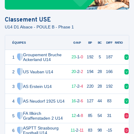
Classement
USE
U14 D1 Alsace - POULE B - Phase 1
ÉQUIPES
PTS
JO
G-N-P
BP
BC
DIFF
RATIO
Groupement Bruche
1
70
24
23
-
1
-
0
192
5
187
V
V
Ackerland U14
2
US Vauban U14
62
24
20
-
2
-
2
194
28
166
V
V
3
AS Erstein U14
53
23
17
-
2
-
4
220
28
192
V
V
4
AS Neudorf 1925 U14
50
24
16
-
2
-
6
127
44
83
V
D
FA Illkirch
5
39
24
12
-
4
-
8
85
54
31
D
D
Graffenstaden 2 U14
ASPTT Strasbourg
6
34
24
11
-
2
-
11
83
98
-15
D
N
Football U14