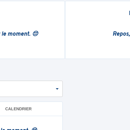
r le moment. 😔
Repos,
CALENDRIER