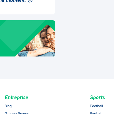
 le moment. 😔
Entreprise
Sports
Blog
Football
Groupe Scorers
Basket