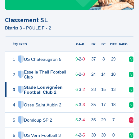
Classement
SL
District 3 - POULE F - 2
ÉQUIPES
PTS
JO
G-N-P
BP
BC
DIFF
RATIO
1
US Chateaugiron 5
29
11
9
-
2
-
0
37
8
29
V
V
Esse le Theil Football
2
22
11
6
-
2
-
3
24
14
10
V
V
Club
Stade Louvignéen
3
21
11
6
-
3
-
2
28
15
13
V
D
Football Club 2
4
Osse Saint Aubin 2
17
11
5
-
3
-
3
35
17
18
V
V
5
Domloup SP 2
17
11
5
-
2
-
4
36
29
7
D
D
6
US Vern Football 3
16
11
4
-
2
-
5
30
30
0
V
V