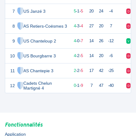
7
US Janzé 3
16
11
5
-
1
-
5
20
24
-4
D
D
8
AS Retiers-Coësmes 3
15
11
4
-
3
-
4
27
20
7
D
V
9
US Chanteloup 2
11
11
4
-
0
-
7
14
26
-12
V
D
10
US Bourgbarre 3
14
11
4
-
2
-
5
14
20
-6
D
D
11
AS Chantepie 3
4
11
2
-
2
-
5
17
42
-25
D
D
Cadets Chelun
12
0
11
0
-
1
-
9
7
47
-40
D
D
Martigné 4
Fonctionnalités
Application