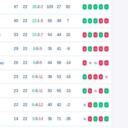
47
22
18
-
2
-
2
109
27
82
V
V
V
V
V
40
22
13
-
1
-
8
56
49
7
V
V
V
D
D
2
33
22
13
-
2
-
7
54
44
10
D
V
D
V
D
29
22
8
-
5
-
9
35
41
-6
D
V
D
D
D
ler
26
22
6
-
8
-
8
44
58
-14
D
N
N
D
D
23
22
6
-
5
-
11
38
53
-15
V
D
D
D
N
23
22
6
-
5
-
11
50
65
-15
V
D
N
D
V
22
22
6
-
4
-
12
40
42
-2
N
D
V
V
V
14
22
3
-
5
-
14
36
71
-35
N
D
V
D
V