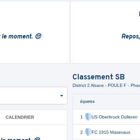
r le moment. 😔
Repos,
Classement
SB
District 2 Alsace - POULE F - Pha
ÉQUIPES
1
US Oberbruck Dolleren
CALENDRIER
2
FC 1915 Masevaux