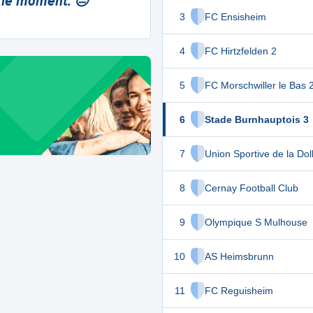
 le moment. 😔
3
FC Ensisheim
4
FC Hirtzfelden 2
5
FC Morschwiller le Bas 
6
Stade Burnhauptois 3
7
Union Sportive de la Dol
8
Cernay Football Club
9
Olympique S Mulhouse
10
AS Heimsbrunn
11
FC Reguisheim