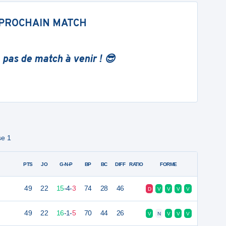
PROCHAIN MATCH
 pas de match à venir ! 😎
se 1
PTS
JO
G-N-P
BP
BC
DIFF
RATIO
FORME
49
22
15
-
4
-
3
74
28
46
D
V
V
V
V
49
22
16
-
1
-
5
70
44
26
V
N
V
V
V