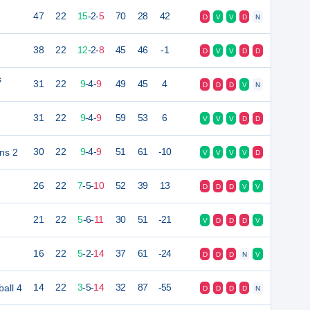
47
22
15
-
2
-
5
70
28
42
D
V
V
D
N
38
22
12
-
2
-
8
45
46
-1
D
V
V
D
D
s
31
22
9
-
4
-
9
49
45
4
D
D
D
V
N
31
22
9
-
4
-
9
59
53
6
V
V
V
D
D
ins 2
30
22
9
-
4
-
9
51
61
-10
V
V
V
V
D
26
22
7
-
5
-
10
52
39
13
D
D
D
V
V
21
22
5
-
6
-
11
30
51
-21
V
D
D
D
V
16
22
5
-
2
-
14
37
61
-24
D
D
D
N
V
all 4
14
22
3
-
5
-
14
32
87
-55
D
D
D
D
N