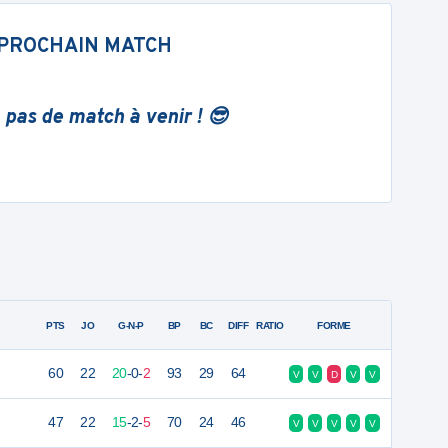
PROCHAIN MATCH
 pas de match à venir ! 😎
PTS
JO
G-N-P
BP
BC
DIFF
RATIO
FORME
60
22
20
-
0
-
2
93
29
64
V
V
D
V
V
47
22
15
-
2
-
5
70
24
46
V
V
V
V
V