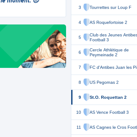
 le moment. 😔
3
Tourrettes sur Loup F
4
AS Roquefortoise 2
Club des Jeunes Antibe
5
Football 3
Cercle Athlétique de
6
Peymeinade 2
7
FC d'Antibes Juan les P
8
US Pegomas 2
9
St.O. Roquettan 2
10
AS Vence Football 3
11
AS Cagnes le Cros Footb