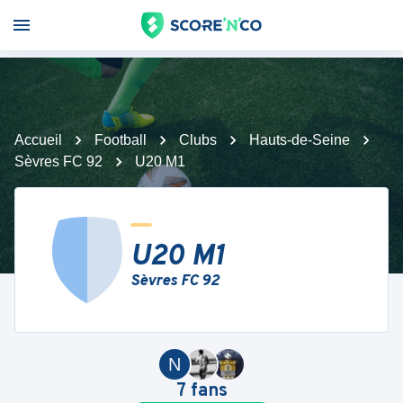
Accueil
Football
Clubs
Hauts-de-Seine
Sèvres FC 92
U20 M1
U20 M1
Sèvres FC 92
N
7
fans