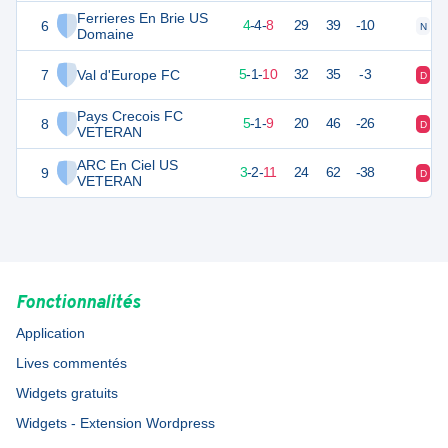
Ferrieres En Brie US
6
16
16
4
-
4
-
8
29
39
-10
N
V
Domaine
7
Val d'Europe FC
16
16
5
-
1
-
10
32
35
-3
D
N
Pays Crecois FC
8
15
16
5
-
1
-
9
20
46
-26
D
D
VETERAN
ARC En Ciel US
9
11
16
3
-
2
-
11
24
62
-38
D
D
VETERAN
Fonctionnalités
Application
Lives commentés
Widgets gratuits
Widgets - Extension Wordpress