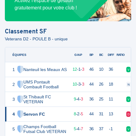
Activez l'espace de gestion
gratuitement pour votre club !
Classement
SF
Veterans D2 - POULE B - unique
ÉQUIPES
PTS
JO
G-N-P
BP
BC
DIFF
RATIO
1
Nanteuil les Meaux AS
37
16
12
-
1
-
3
46
10
36
V
V
UMS Pontault
2
33
16
10
-
3
-
3
44
26
18
N
N
Combault Football
St Thibault FC
3
31
16
9
-
4
-
3
36
25
11
V
V
VETERAN
4
Servon FC
25
16
8
-
2
-
5
44
31
13
D
D
Champs Football
5
19
16
5
-
4
-
7
36
37
-1
V
D
Futsal Club VETERAN