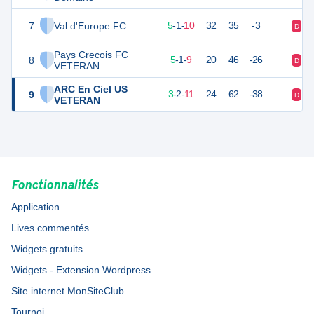
7
Val d'Europe FC
16
16
5
-
1
-
10
32
35
-3
D
N
Pays Crecois FC
8
15
16
5
-
1
-
9
20
46
-26
D
D
VETERAN
ARC En Ciel US
9
11
16
3
-
2
-
11
24
62
-38
D
D
VETERAN
Fonctionnalités
Application
Lives commentés
Widgets gratuits
Widgets - Extension Wordpress
Site internet MonSiteClub
Tournoi