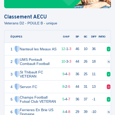
Classement
AECU
Veterans D2 - POULE B - unique
ÉQUIPES
PTS
JO
G-N-P
BP
BC
DIFF
RATIO
1
Nanteuil les Meaux AS
37
16
12
-
1
-
3
46
10
36
V
V
UMS Pontault
2
33
16
10
-
3
-
3
44
26
18
N
N
Combault Football
St Thibault FC
3
31
16
9
-
4
-
3
36
25
11
V
V
VETERAN
4
Servon FC
25
16
8
-
2
-
5
44
31
13
D
D
Champs Football
5
19
16
5
-
4
-
7
36
37
-1
V
D
Futsal Club VETERAN
Ferrieres En Brie US
6
16
16
4
-
4
-
8
29
39
-10
N
V
Domaine