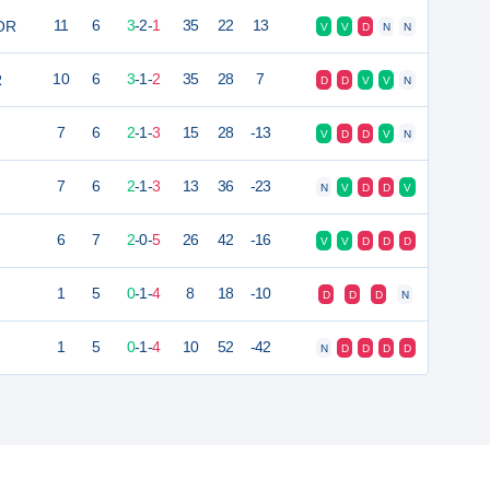
IOR
11
6
3
-
2
-
1
35
22
13
V
V
D
N
N
R
10
6
3
-
1
-
2
35
28
7
D
D
V
V
N
7
6
2
-
1
-
3
15
28
-13
V
D
D
V
N
7
6
2
-
1
-
3
13
36
-23
N
V
D
D
V
6
7
2
-
0
-
5
26
42
-16
V
V
D
D
D
1
5
0
-
1
-
4
8
18
-10
D
D
D
N
1
5
0
-
1
-
4
10
52
-42
N
D
D
D
D