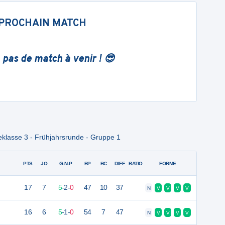
PROCHAIN MATCH
 pas de match à venir ! 😎
keklasse 3 - Frühjahrsrunde - Gruppe 1
PTS
JO
G-N-P
BP
BC
DIFF
RATIO
FORME
17
7
5
-
2
-
0
47
10
37
N
V
V
V
V
16
6
5
-
1
-
0
54
7
47
N
V
V
V
V