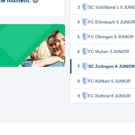
 le moment. 😔
3
SC Schöftland 1 5 JUN
4
FC Erlinsbach 5 JUNIO
5
FC Oftringen 8 JUNIOR
6
FC Muhen 3 JUNIOR
7
SC Zofingen 8 JUNIOR
8
FC Kölliken 5 JUNIOR
9
FC Rothrist 8 JUNIOR