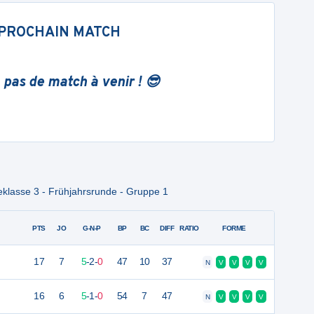
PROCHAIN MATCH
 pas de match à venir ! 😎
keklasse 3 - Frühjahrsrunde - Gruppe 1
PTS
JO
G-N-P
BP
BC
DIFF
RATIO
FORME
17
7
5
-
2
-
0
47
10
37
N
V
V
V
V
16
6
5
-
1
-
0
54
7
47
N
V
V
V
V