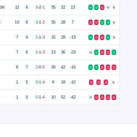
IOR
11
6
3
-
2
-
1
35
22
13
V
V
D
N
N
R
10
6
3
-
1
-
2
35
28
7
D
D
V
V
N
7
6
2
-
1
-
3
15
28
-13
V
D
D
V
N
7
6
2
-
1
-
3
13
36
-23
N
V
D
D
V
6
7
2
-
0
-
5
26
42
-16
V
V
D
D
D
1
5
0
-
1
-
4
8
18
-10
D
D
D
N
1
5
0
-
1
-
4
10
52
-42
N
D
D
D
D