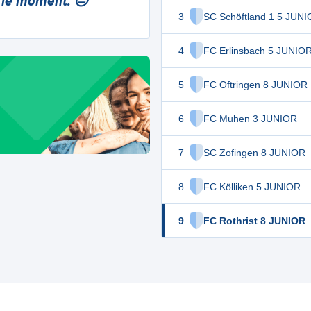
 le moment. 😔
3
SC Schöftland 1 5 JUN
4
FC Erlinsbach 5 JUNIO
5
FC Oftringen 8 JUNIOR
6
FC Muhen 3 JUNIOR
7
SC Zofingen 8 JUNIOR
8
FC Kölliken 5 JUNIOR
9
FC Rothrist 8 JUNIOR