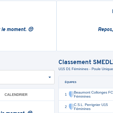
r le moment. 😔
Repos,
Classement
SMEDL
U15 D1 Féminines - Poule Unique
ÉQUIPES
Beaumont Collonges F
1
CALENDRIER
Féminines
C.S.L. Perrignier U15
2
Féminines