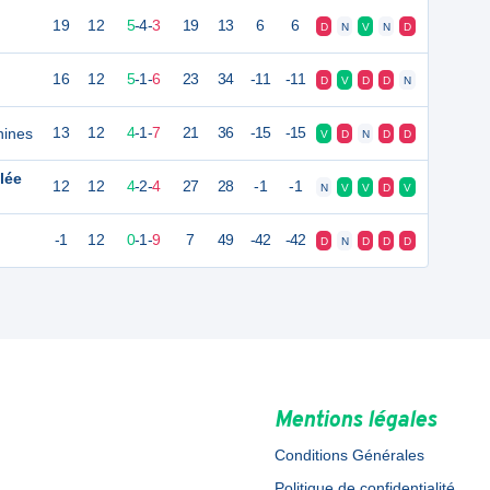
19
12
5
-
4
-
3
19
13
6
6
D
N
V
N
D
16
12
5
-
1
-
6
23
34
-11
-11
D
V
D
D
N
nines
13
12
4
-
1
-
7
21
36
-15
-15
V
D
N
D
D
lée
12
12
4
-
2
-
4
27
28
-1
-1
N
V
V
D
V
-1
12
0
-
1
-
9
7
49
-42
-42
D
N
D
D
D
Mentions légales
Conditions Générales
Politique de confidentialité