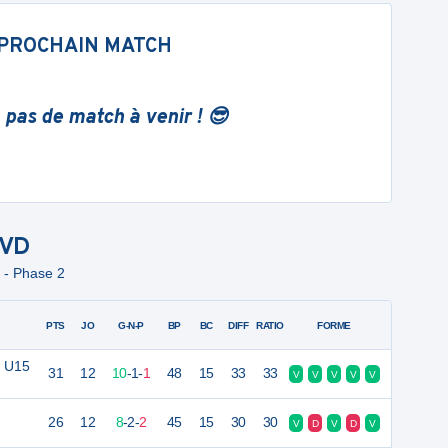
PROCHAIN MATCH
 pas de match à venir ! 😎
VD
 - Phase 2
PTS
JO
G-N-P
BP
BC
DIFF
RATIO
FORME
C U15
31
12
10
-
1
-
1
48
15
33
33
V
V
V
V
V
26
12
8
-
2
-
2
45
15
30
30
V
D
V
D
V