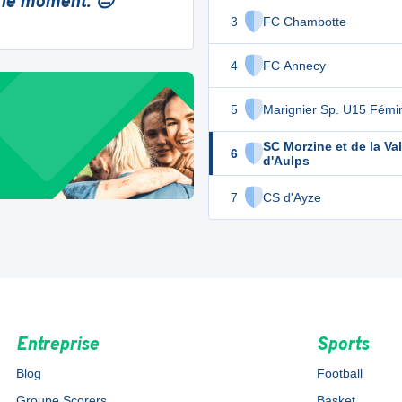
 le moment. 😔
3
FC Chambotte
4
FC Annecy
5
Marignier Sp. U15 Fémi
SC Morzine et de la Val
6
d'Aulps
7
CS d'Ayze
Entreprise
Sports
Blog
Football
Groupe Scorers
Basket