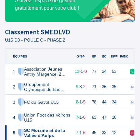
Activez l'espace de gestion
gratuitement pour votre club !
Classement
SMEDLVD
U15 D3 - POULE C - PHASE 2
ÉQUIPES
PTS
JO
G-N-P
BP
BC
DIFF
RATIO
Association Jeunes
1
40
14
13
-
1
-
0
77
24
53
V
V
Anthy Margencel 2
U15
Groupement
2
29
14
9
-
3
-
2
71
36
35
N
D
Olympique du Bas
Chablais
3
FC du Gavot U15
25
14
8
-
1
-
5
78
44
34
N
V
Union Foot des Voirons
4
22
14
7
-
1
-
6
63
47
16
N
V
U15
SC Morzine et de la
5
22
14
7
-
1
-
6
45
33
12
D
V
Vallée d'Aulps