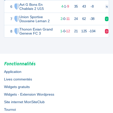
Avt G Bons En
6
13
14
4
-
1
-
9
35
43
-8
N
V
Chablais 2 U15
Union Sportive
7
4
14
2
-
0
-
11
24
62
-38
V
D
Douvaine Leman 2
Thonon Evian Grand
8
2
14
1
-
0
-
12
21
125
-104
D
D
Geneve FC 3
Fonctionnalités
Application
Lives commentés
Widgets gratuits
Widgets - Extension Wordpress
Site internet MonSiteClub
Tournoi