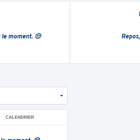
r le moment. 😔
Repos,
CALENDRIER