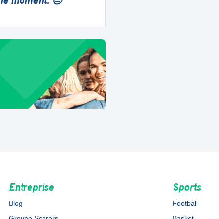
 le moment. 😔
Entreprise
Sports
Blog
Football
Groupe Scorers
Basket