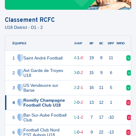
Classement
RCFC
U18 District - D1 - 2
ÉQUIPES
PTS
JO
G-N-P
BP
BC
DIFF
RATIO
1
Saint André Football
13
5
4
-
1
-
0
19
8
11
V
V
Avt Garde de Troyes
2
9
5
3
-
0
-
2
15
9
6
V
U18
US Vendeuvre sur
3
8
5
2
-
2
-
1
16
11
5
V
V
Barse
Romilly Champagne
4
5
5
2
-
0
-
2
13
12
1
D
D
Football Club U18
Bar-Sur-Aube Football
5
3
5
1
-
1
-
2
7
17
-10
D
Club
Football Club Nord
6
3
5
1
-
0
-
4
9
22
-13
D
D
EST Aubois U18