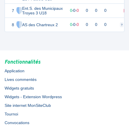
Ent.S. des Municipaux
7
0
0
0
-
0
-
0
0
0
0
D
Troyes 3 U18
8
AS des Chartreux 2
0
0
0
-
0
-
0
0
0
0
?
?
Fonctionnalités
Application
Lives commentés
Widgets gratuits
Widgets - Extension Wordpress
Site internet MonSiteClub
Tournoi
Convocations