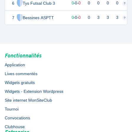
6
Tys Futsal Club 3
0
0
0
-
0
-
0
0
0
0
0
?
?
7
Bessines ASPTT
-1
1
0
-
0
-
0
0
3
3
3
?
?
Fonctionnalités
Application
Lives commentés
Widgets gratuits
Widgets - Extension Wordpress
Site internet MonSiteClub
Tournoi
Convocations
Clubhouse