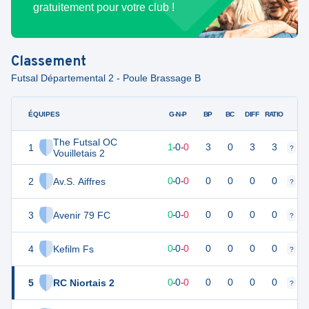
gratuitement pour votre club !
Classement
Futsal Départemental 2 - Poule Brassage B
ÉQUIPES
PTS
JO
G-N-P
BP
BC
DIFF
RATIO
The Futsal OC
1
3
1
1
-
0
-
0
3
0
3
3
?
?
Vouilletais 2
2
Av.S. Aiffres
0
0
0
-
0
-
0
0
0
0
0
?
?
3
Avenir 79 FC
0
0
0
-
0
-
0
0
0
0
0
?
?
4
Kefilm Fs
0
0
0
-
0
-
0
0
0
0
0
?
?
5
RC Niortais 2
0
0
0
-
0
-
0
0
0
0
0
?
?