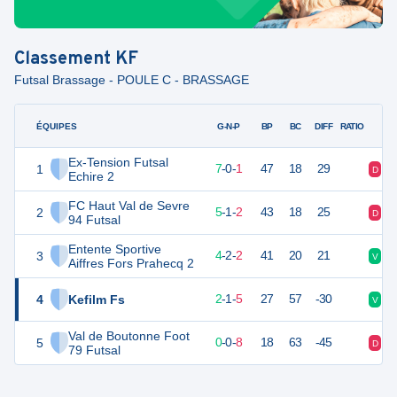
Classement
KF
Futsal Brassage - POULE C - BRASSAGE
ÉQUIPES
PTS
JO
G-N-P
BP
BC
DIFF
RATIO
Ex-Tension Futsal
1
21
8
7
-
0
-
1
47
18
29
D
V
Echire 2
FC Haut Val de Sevre
2
16
8
5
-
1
-
2
43
18
25
D
V
94 Futsal
Entente Sportive
3
14
8
4
-
2
-
2
41
20
21
V
V
Aiffres Fors Prahecq 2
4
Kefilm Fs
7
8
2
-
1
-
5
27
57
-30
V
D
Val de Boutonne Foot
5
0
8
0
-
0
-
8
18
63
-45
D
D
79 Futsal