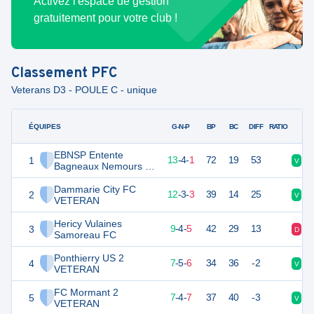
Activez l'espace de gestion
gratuitement pour votre club !
Classement
PFC
Veterans D3 - POULE C - unique
ÉQUIPES
PTS
JO
G-N-P
BP
BC
DIFF
RATIO
EBNSP Entente
1
43
18
13
-
4
-
1
72
19
53
V
V
Bagneaux Nemours St
Pierre VETERAN
Dammarie City FC
2
38
18
12
-
3
-
3
39
14
25
V
N
VETERAN
Hericy Vulaines
3
31
18
9
-
4
-
5
42
29
13
D
V
Samoreau FC
Ponthierry US 2
4
26
18
7
-
5
-
6
34
36
-2
V
D
VETERAN
FC Mormant 2
5
24
18
7
-
4
-
7
37
40
-3
V
D
VETERAN