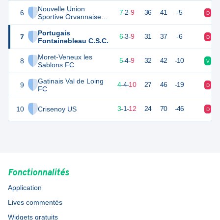
Nouvelle Union
6
23
18
7
-
2
-
9
36
41
-5
D
D
Sportive Orvannaise
Foot
Portugais
7
21
18
6
-
3
-
9
31
37
-6
D
V
Fontainebleau C.S.C.
Moret-Veneux les
8
19
18
5
-
4
-
9
32
42
-10
V
V
Sablons FC
Gatinais Val de Loing
9
16
18
4
-
4
-
10
27
46
-19
D
D
FC
10
Crisenoy US
8
18
3
-
1
-
12
24
70
-46
D
N
Fonctionnalités
Application
Lives commentés
Widgets gratuits