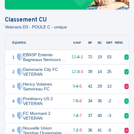
Classement
CU
Veterans D3 - POULE C - unique
ÉQUIPES
PTS
JO
G-N-P
BP
BC
DIFF
RATIO
EBNSP Entente
1
43
18
13
-
4
-
1
72
19
53
V
V
Bagneaux Nemours St
Pierre VETERAN
Dammarie City FC
2
38
18
12
-
3
-
3
39
14
25
V
N
VETERAN
Hericy Vulaines
3
31
18
9
-
4
-
5
42
29
13
D
V
Samoreau FC
Ponthierry US 2
4
26
18
7
-
5
-
6
34
36
-2
V
D
VETERAN
FC Mormant 2
5
24
18
7
-
4
-
7
37
40
-3
V
D
VETERAN
Nouvelle Union
6
23
18
7
-
2
-
9
36
41
-5
D
D
Sportive Orvannaise