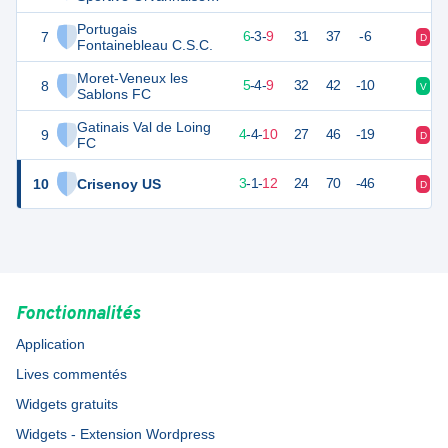
Foot
Portugais
7
21
18
6
-
3
-
9
31
37
-6
D
V
Fontainebleau C.S.C.
Moret-Veneux les
8
19
18
5
-
4
-
9
32
42
-10
V
V
Sablons FC
Gatinais Val de Loing
9
16
18
4
-
4
-
10
27
46
-19
D
D
FC
10
Crisenoy US
8
18
3
-
1
-
12
24
70
-46
D
N
Fonctionnalités
Application
Lives commentés
Widgets gratuits
Widgets - Extension Wordpress