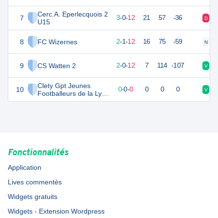
Cerc.A. Eperlecquois 2
7
8
16
3
-
0
-
12
21
57
-36
D
D
U15
8
FC Wizernes
6
16
2
-
1
-
12
16
75
-59
N
D
9
CS Watten 2
4
16
2
-
0
-
12
7
114
-107
V
D
Clety Gpt Jeunes
10
0
0
0
-
0
-
0
0
0
0
V
D
Footballeurs de la Lys
AL AA 2
Fonctionnalités
Application
Lives commentés
Widgets gratuits
Widgets - Extension Wordpress