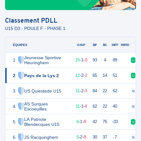
Classement
PDLL
U15 D3 - POULE F - PHASE 1
ÉQUIPES
PTS
JO
G-N-P
BP
BC
DIFF
RATIO
Jeunesse Sportive
1
46
16
15
-
1
-
0
93
4
89
V
V
Heuringhem
2
Pays de la Lys 2
38
16
12
-
2
-
2
65
14
51
V
V
3
US Quiestede U15
35
16
11
-
2
-
3
84
22
62
N
V
AS Surques
4
34
16
11
-
1
-
4
62
22
40
N
V
Escoeuilles
LA Patriote
5
18
16
6
-
1
-
8
42
75
-33
V
D
Blendecques U15
6
JS Racquinghem
16
16
5
-
2
-
8
30
37
-7
N
V